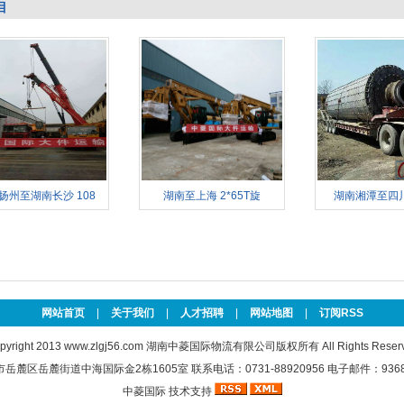
目
扬州至湖南长沙 108
湖南至上海 2*65T旋
湖南湘潭至四川
网站首页
|
关于我们
|
人才招聘
|
网站地图
|
订阅RSS
pyright 2013
www.zlgj56.com
湖南中菱国际物流有限公司版权所有 All Rights Reserv
麓区岳麓街道中海国际金2栋1605室 联系电话：0731-88920956 电子邮件：936888
中菱国际
技术支持