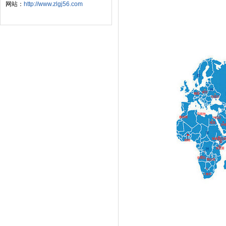
网站：
http://www.zlgj56.com